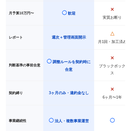
✕
◯
月予算10万円〜
歓迎
実質お断り
△
週次＋管理画面開示
レポート
月1回・加工済み
✕
◯
調整ルールを契約時に
判断基準の事前合意
ブラックボック
合意
ス
✕
3ヶ月のみ・違約金なし
契約縛り
6ヶ月〜1年
◯
◯
事業継続性
法人・複数事業運営