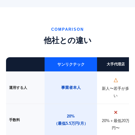
COMPARISON
他社との違い
サンリクテック
大手代理店
△
事業者本人
運用する人
新人〜若手が多
い
✕
20%
手数料
20%＋最低20万
（最低5.5万円/月）
円〜