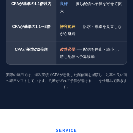
CPAが基準の1.1倍以内
良好
── 勝ち配信へ予算を寄せて拡
大
CPAが基準の1.1〜2倍
許容範囲
── 訴求・導線を見直しな
がら継続
CPAが基準の2倍超
改善必要
── 配信を停止・縮小し、
勝ち配信へ予算移動
実際の運用では、週次実績でCPAが悪化した配信面を減額し、効率の良い面
へ即日シフトしています。判断が遅れて予算が溶ける——を仕組みで防ぎま
す。
SERVICE