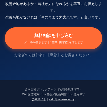
改善余地があるか・当社が力になれるかを率直にお伝えしま
す。
改善余地がなければ「今のままで大丈夫です」と言います。
無料相談を申し込む
メールが開きます｜1営業日以内に返信します
お急ぎの方は件名に【至急】とお書きください。
合同会社サンリクテック（宮城県気仙沼市）
Web広告運用／DX支援／動画制作／EC運用保守
公式サイト
｜
sato@sanrikutech.jp