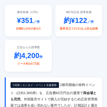
獲得単価（CPA）
META広告 誘導単価
¥351
約¥122
／件
／件
目標¥1,000の約1/3
業界見立て¥133を上回る効率
広告からの誘導数
約4,200
件
リーチ約187万回
2都市開催の有料イベン
CASE｜エンタメ・イベント主催者様
ト（計約1,900席）を、広告費60万円台の運用で
両会場と
も完売
。外部販売サイトで購入が完結するため広告管理画
面では成果を追い切れない案件でしたが、計測設計と週次